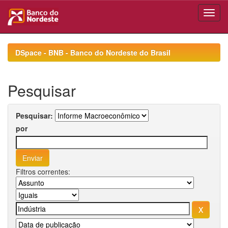
Skip
navigation
DSpace - BNB - Banco do Nordeste do Brasil
Pesquisar
Pesquisar:
por
Filtros correntes: