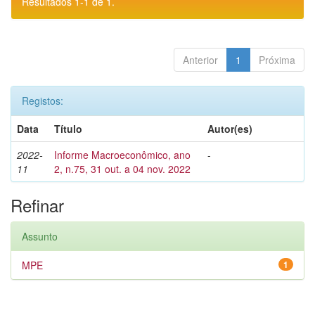
Resultados 1-1 de 1.
Anterior
1
Próxima
Registos:
Data
Título
Autor(es)
2022-
Informe Macroeconômico, ano
-
11
2, n.75, 31 out. a 04 nov. 2022
Refinar
Assunto
MPE
1