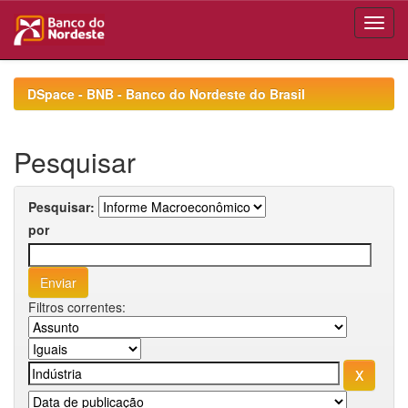
Skip
navigation
DSpace - BNB - Banco do Nordeste do Brasil
Pesquisar
Pesquisar:
por
Filtros correntes: