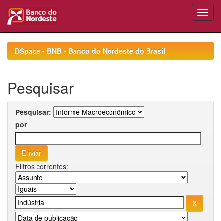
Skip
navigation
DSpace - BNB - Banco do Nordeste do Brasil
Pesquisar
Pesquisar:
por
Filtros correntes: