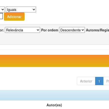
or:
Por ordem
Autores/Regi
Anterior
1
P
Autor(es)