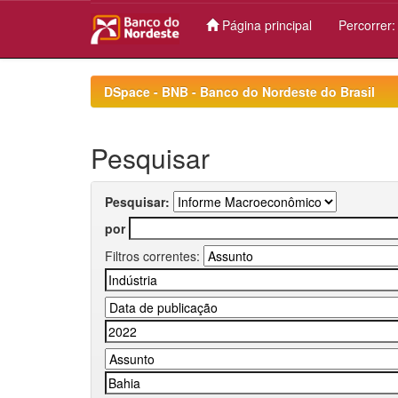
Página principal
Percorrer
Skip
navigation
DSpace - BNB - Banco do Nordeste do Brasil
Pesquisar
Pesquisar:
por
Filtros correntes: