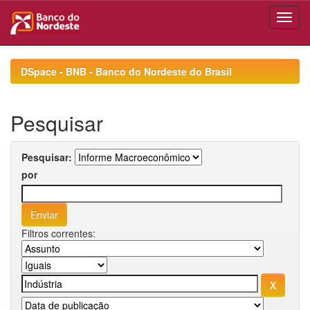
Skip
navigation
DSpace - BNB - Banco do Nordeste do Brasil
Pesquisar
Pesquisar:
por
Filtros correntes: