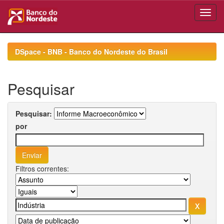
Skip
navigation
DSpace - BNB - Banco do Nordeste do Brasil
Pesquisar
Pesquisar:
por
Filtros correntes: