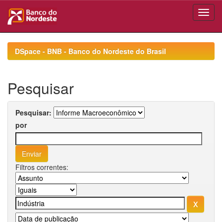
Skip
navigation
DSpace - BNB - Banco do Nordeste do Brasil
Pesquisar
Pesquisar:
por
Filtros correntes: