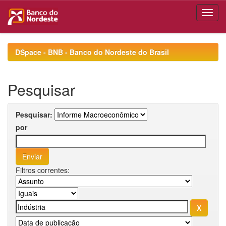
Skip
navigation
DSpace - BNB - Banco do Nordeste do Brasil
Pesquisar
Pesquisar:
por
Filtros correntes: