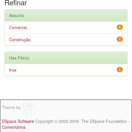
Refinar
Assunto
Comércio
1
Construção
1
Has File(s)
true
1
Theme by
DSpace Software
Copyright © 2002-2009 The DSpace Foundation -
Comentários