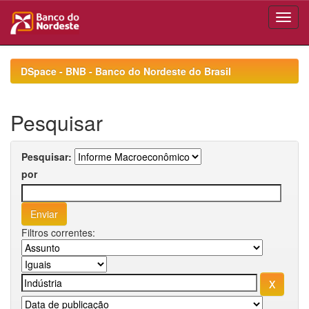
Skip
navigation
DSpace - BNB - Banco do Nordeste do Brasil
Pesquisar
Pesquisar:
por
Filtros correntes: