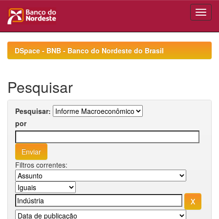
Skip
navigation
DSpace - BNB - Banco do Nordeste do Brasil
Pesquisar
Pesquisar:
por
Filtros correntes: