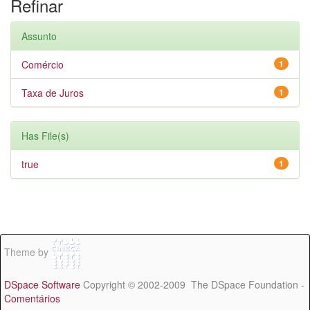
Refinar
Assunto
Comércio
1
Taxa de Juros
1
Has File(s)
true
1
Theme by
DSpace Software
Copyright © 2002-2009 The DSpace Foundation -
Comentários