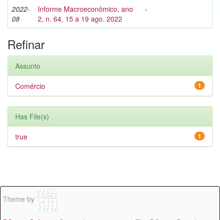
2022-
Informe Macroeconômico, ano
-
08
2, n. 64, 15 a 19 ago. 2022
Refinar
Assunto
Comércio
1
Has File(s)
true
1
Theme by