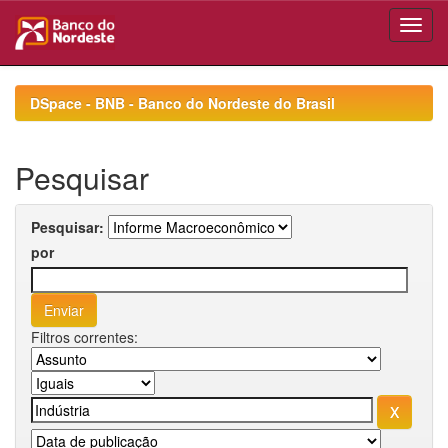
Skip
navigation
DSpace - BNB - Banco do Nordeste do Brasil
Pesquisar
Pesquisar:
por
Filtros correntes: