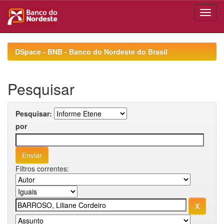
Skip
navigation
DSpace - BNB - Banco do Nordeste do Brasil
Pesquisar
Pesquisar:
por
Filtros correntes: