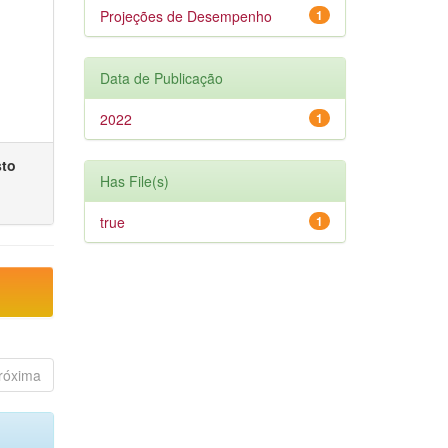
Projeções de Desempenho
1
Data de Publicação
2022
1
sto
Has File(s)
true
1
róxima