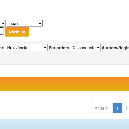
or:
Por ordem
Autores/Regi
Anterior
1
P