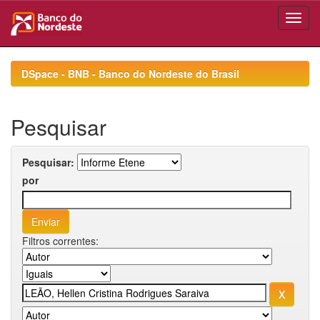
Skip
navigation
DSpace - BNB - Banco do Nordeste do Brasil
Pesquisar
Pesquisar:
por
Filtros correntes: