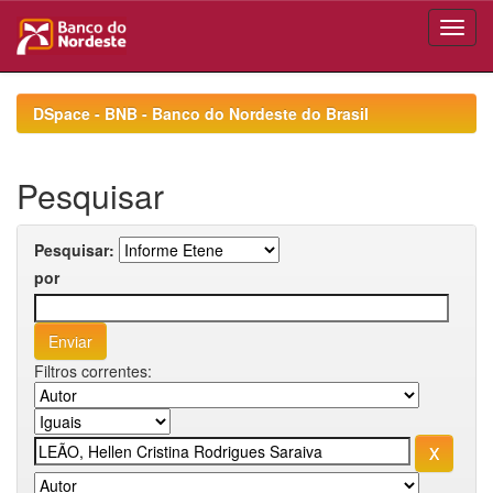
Skip
navigation
DSpace - BNB - Banco do Nordeste do Brasil
Pesquisar
Pesquisar:
por
Filtros correntes: