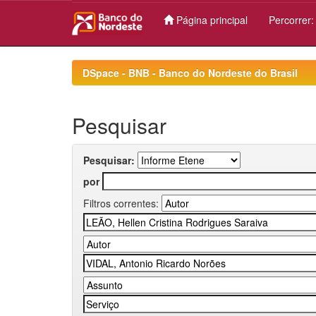
Página principal
Percorrer
Skip
navigation
DSpace - BNB - Banco do Nordeste do Brasil
Pesquisar
Pesquisar:
por
Filtros correntes: