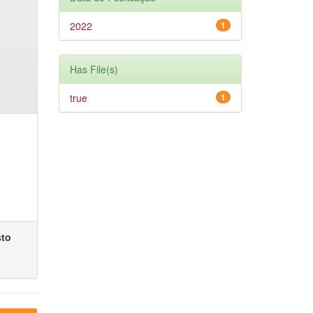
2022
1
Has File(s)
true
1
sto