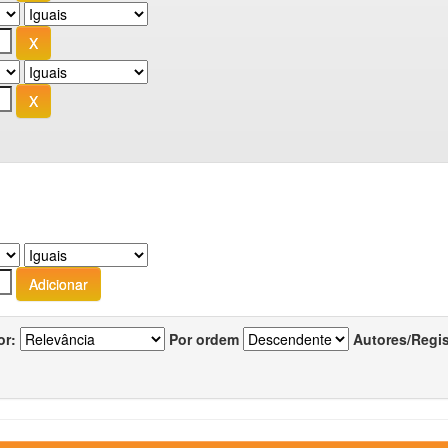
or:
Por ordem
Autores/Regi