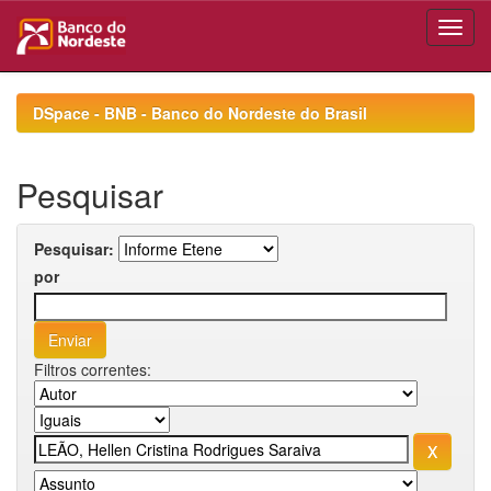
Skip
navigation
DSpace - BNB - Banco do Nordeste do Brasil
Pesquisar
Pesquisar:
por
Filtros correntes: