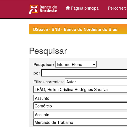
Página principal
Percorrer
Skip
navigation
DSpace - BNB - Banco do Nordeste do Brasil
Pesquisar
Pesquisar:
por
Filtros correntes: