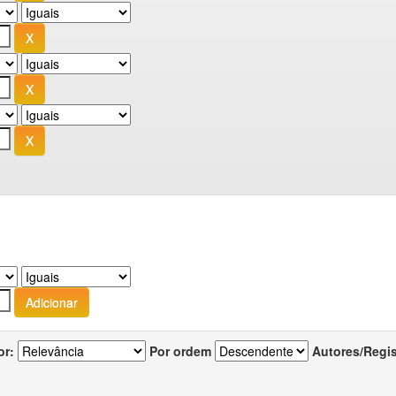
or:
Por ordem
Autores/Regi