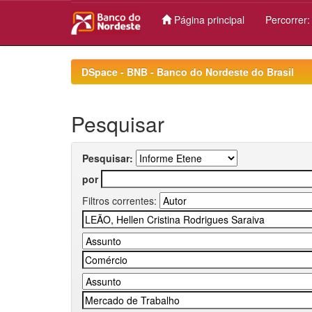
Página principal
Percorrer
Skip
navigation
DSpace - BNB - Banco do Nordeste do Brasil
Pesquisar
Pesquisar:
por
Filtros correntes: