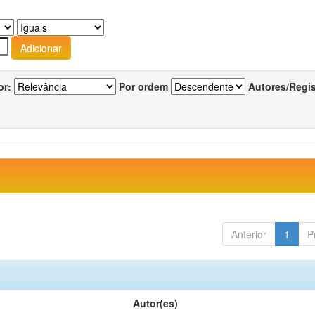
or:
Por ordem
Autores/Regi
Anterior
1
P
Autor(es)