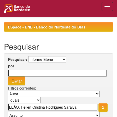
Skip
navigation
DSpace - BNB - Banco do Nordeste do Brasil
Pesquisar
Pesquisar:
por
Filtros correntes: