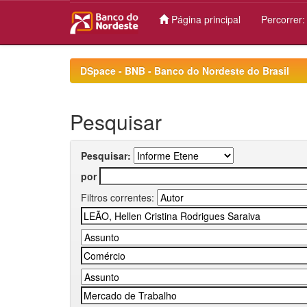
Página principal
Percorrer
Skip
navigation
DSpace - BNB - Banco do Nordeste do Brasil
Pesquisar
Pesquisar:
por
Filtros correntes: