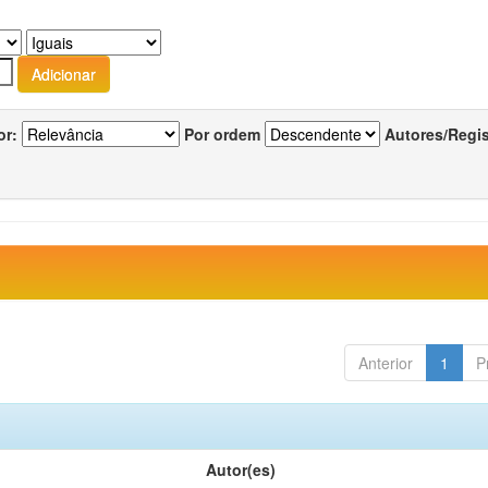
or:
Por ordem
Autores/Regi
Anterior
1
P
Autor(es)