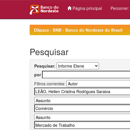
Página principal
Percorrer
Skip
navigation
DSpace - BNB - Banco do Nordeste do Brasil
Pesquisar
Pesquisar:
por
Filtros correntes: