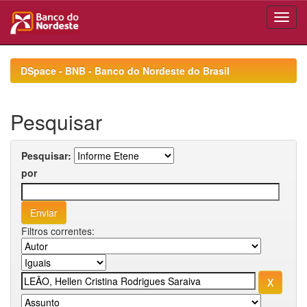
Skip
navigation
DSpace - BNB - Banco do Nordeste do Brasil
Pesquisar
Pesquisar:
por
Filtros correntes: