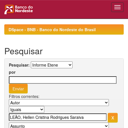
Skip
navigation
DSpace - BNB - Banco do Nordeste do Brasil
Pesquisar
Pesquisar:
por
Filtros correntes: