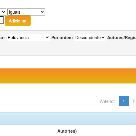
or:
Por ordem
Autores/Regi
Anterior
1
P
Autor(es)