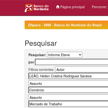
Página principal
Percorrer
Skip
navigation
DSpace - BNB - Banco do Nordeste do Brasil
Pesquisar
Pesquisar:
por
Filtros correntes: