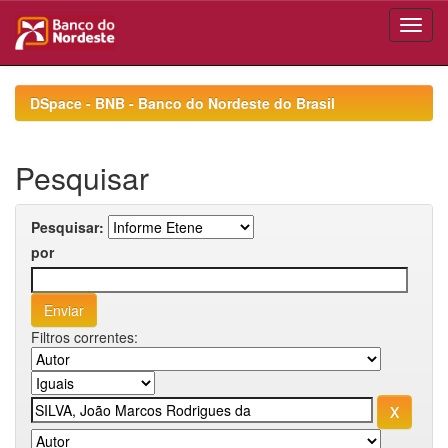
Skip
navigation
DSpace - BNB - Banco do Nordeste do Brasil
Pesquisar
Pesquisar:
por
Filtros correntes: