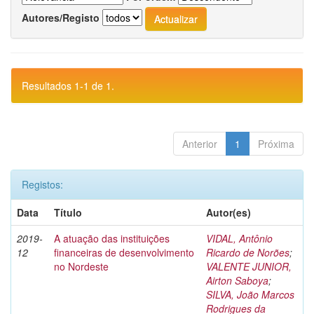
Autores/Registo
Resultados 1-1 de 1.
Anterior
1
Próxima
Registos:
Data
Título
Autor(es)
2019-
A atuação das instituições
VIDAL, Antônio
12
financeiras de desenvolvimento
Ricardo de Norões
;
no Nordeste
VALENTE JUNIOR,
Airton Saboya
;
SILVA, João Marcos
Rodrigues da