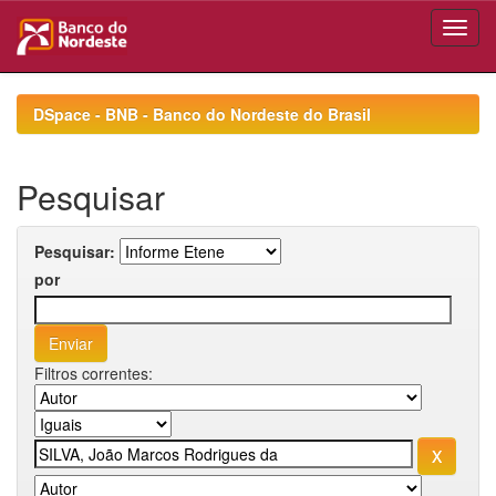
Skip
navigation
DSpace - BNB - Banco do Nordeste do Brasil
Pesquisar
Pesquisar:
por
Filtros correntes: