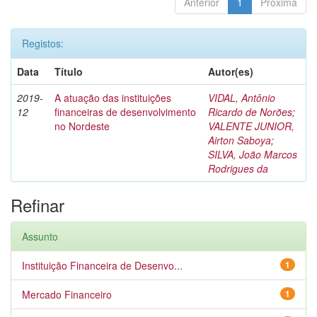
Anterior
1
Próxima
Registos:
Data
Título
Autor(es)
2019-
A atuação das instituições
VIDAL, Antônio
12
financeiras de desenvolvimento
Ricardo de Norões
;
no Nordeste
VALENTE JUNIOR,
Airton Saboya
;
SILVA, João Marcos
Rodrigues da
Refinar
Assunto
Instituição Financeira de Desenvo...
1
Mercado Financeiro
1