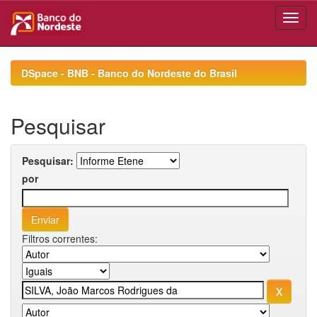
Skip
navigation
DSpace - BNB - Banco do Nordeste do Brasil
Pesquisar
Pesquisar:
por
Filtros correntes: