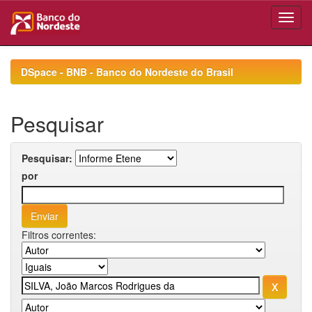
Skip
navigation
DSpace - BNB - Banco do Nordeste do Brasil
Pesquisar
Pesquisar:
por
Filtros correntes: