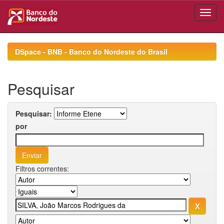
Skip
navigation
DSpace - BNB - Banco do Nordeste do Brasil
Pesquisar
Pesquisar:
por
Filtros correntes: