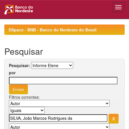
Skip
navigation
DSpace - BNB - Banco do Nordeste do Brasil
Pesquisar
Pesquisar:
por
Filtros correntes: