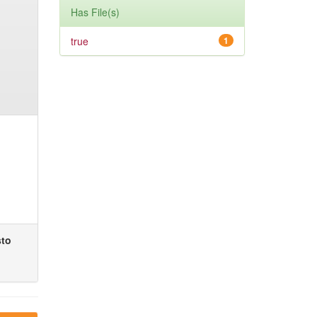
Has File(s)
true
1
sto