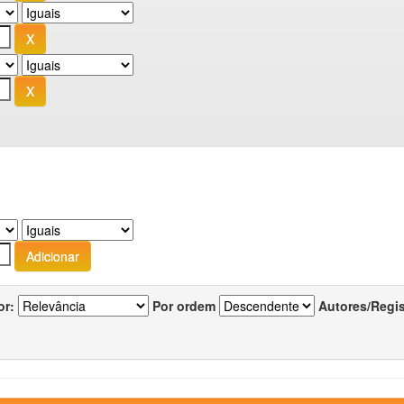
or:
Por ordem
Autores/Regi