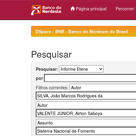
Página principal
Percorrer
Skip
navigation
DSpace - BNB - Banco do Nordeste do Brasil
Pesquisar
Pesquisar:
por
Filtros correntes: