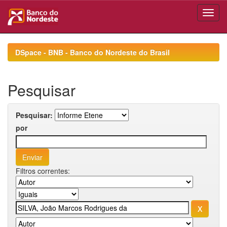
Skip
navigation
DSpace - BNB - Banco do Nordeste do Brasil
Pesquisar
Pesquisar:
por
Filtros correntes: