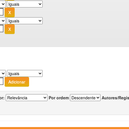
or:
Por ordem
Autores/Regi