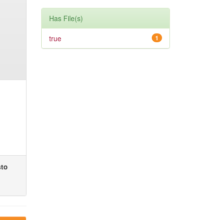
Has File(s)
true
1
sto