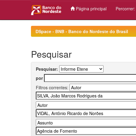
Página principal
Percorrer
Skip
navigation
DSpace - BNB - Banco do Nordeste do Brasil
Pesquisar
Pesquisar:
por
Filtros correntes: