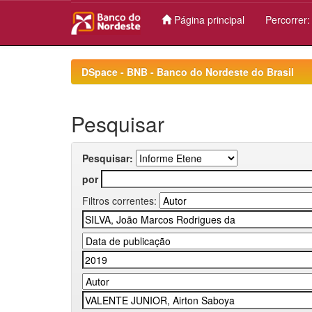
Página principal
Percorrer
Skip
navigation
DSpace - BNB - Banco do Nordeste do Brasil
Pesquisar
Pesquisar:
por
Filtros correntes: