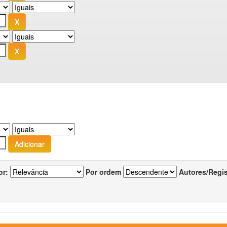
or:
Por ordem
Autores/Regi