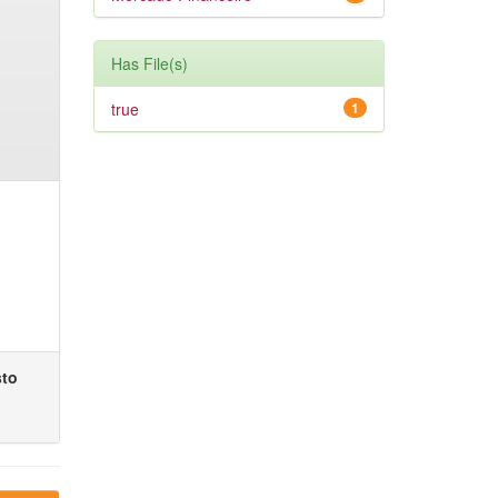
Has File(s)
true
1
sto