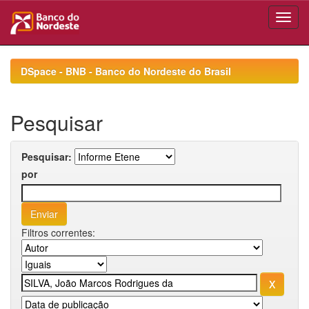
Skip
navigation
DSpace - BNB - Banco do Nordeste do Brasil
Pesquisar
Pesquisar:
por
Filtros correntes: