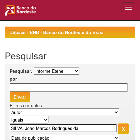
Skip
navigation
DSpace - BNB - Banco do Nordeste do Brasil
Pesquisar
Pesquisar:
por
Filtros correntes: