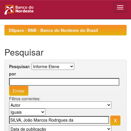
Skip
navigation
DSpace - BNB - Banco do Nordeste do Brasil
Pesquisar
Pesquisar:
por
Filtros correntes: