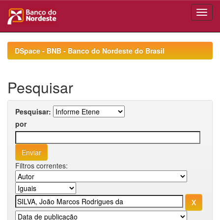
Skip
navigation
DSpace - BNB - Banco do Nordeste do Brasil
Pesquisar
Pesquisar:
por
Filtros correntes: