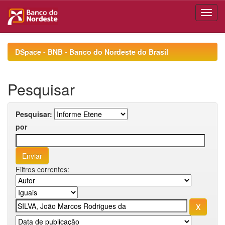
Skip
navigation
DSpace - BNB - Banco do Nordeste do Brasil
Pesquisar
Pesquisar:
por
Filtros correntes: