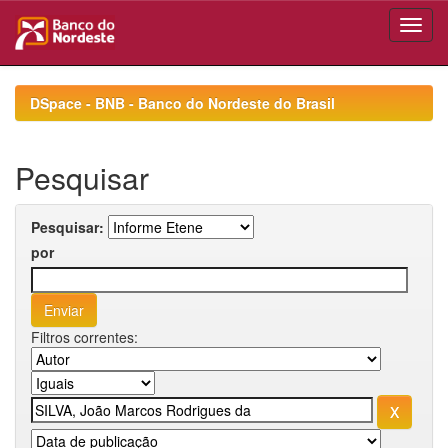
Skip
navigation
DSpace - BNB - Banco do Nordeste do Brasil
Pesquisar
Pesquisar:
por
Filtros correntes: