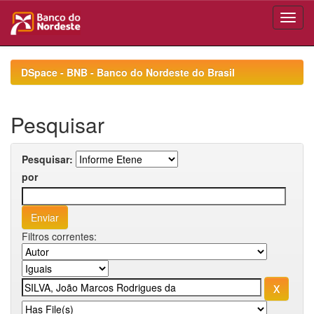
Skip
navigation
DSpace - BNB - Banco do Nordeste do Brasil
Pesquisar
Pesquisar:
por
Filtros correntes: