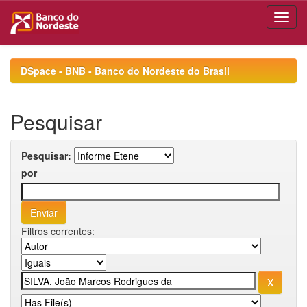
Skip
navigation
DSpace - BNB - Banco do Nordeste do Brasil
Pesquisar
Pesquisar:
por
Filtros correntes: