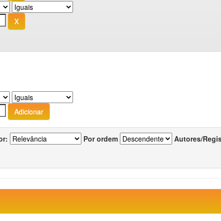
or:
Por ordem
Autores/Regi