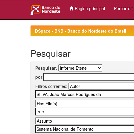
Página principal
Percorrer
Skip
navigation
DSpace - BNB - Banco do Nordeste do Brasil
Pesquisar
Pesquisar:
por
Filtros correntes: