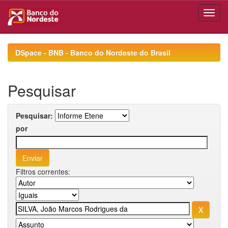
Skip
navigation
DSpace - BNB - Banco do Nordeste do Brasil
Pesquisar
Pesquisar:
por
Filtros correntes: