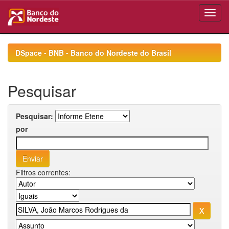
Skip
navigation
DSpace - BNB - Banco do Nordeste do Brasil
Pesquisar
Pesquisar:
por
Filtros correntes: