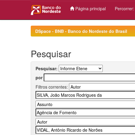
Página principal
Percorrer
Skip
navigation
DSpace - BNB - Banco do Nordeste do Brasil
Pesquisar
Pesquisar:
por
Filtros correntes: