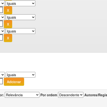
or:
Por ordem
Autores/Regi