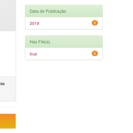
Data de Publicação
2019
1
Has File(s)
true
1
sto