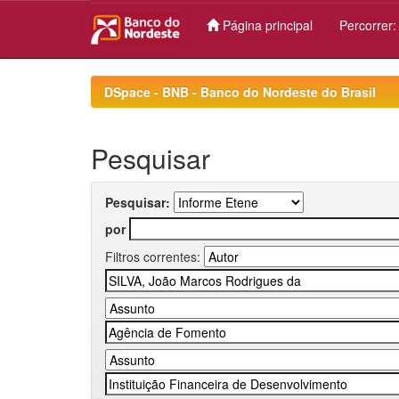
Página principal
Percorrer
Skip
navigation
DSpace - BNB - Banco do Nordeste do Brasil
Pesquisar
Pesquisar:
por
Filtros correntes: