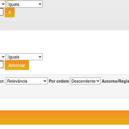
or:
Por ordem
Autores/Regi