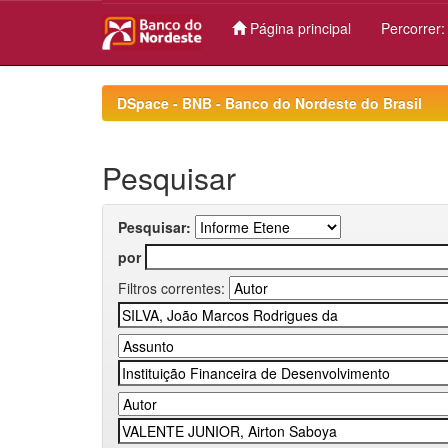
Página principal
Percorrer
Skip
navigation
DSpace - BNB - Banco do Nordeste do Brasil
Pesquisar
Pesquisar:
por
Filtros correntes: