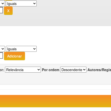
or:
Por ordem
Autores/Regi