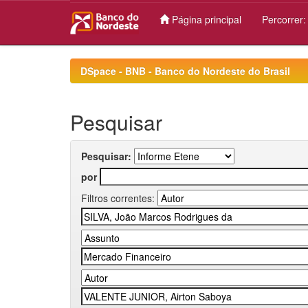
Página principal
Percorrer
Skip
navigation
DSpace - BNB - Banco do Nordeste do Brasil
Pesquisar
Pesquisar:
por
Filtros correntes: