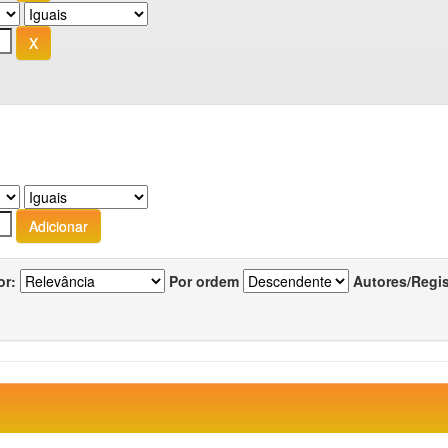
or:
Por ordem
Autores/Regi